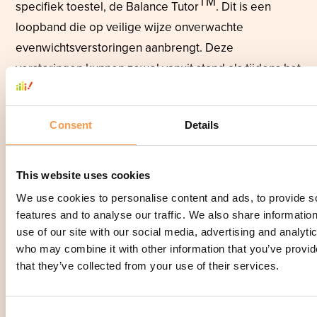
TM
specifiek toestel, de Balance Tutor
. Dit is een
loopband die op veilige wijze onverwachte
evenwichtsverstoringen aanbrengt. Deze
verstoringen kunnen zowel vanuit stand als tijdens het
stappen plaatsvinden, wat het concept erg
functioneel maakt. Aangezien de patiënt beveiligd is
Consent
Details
met een harnas, kunnen we intensieve
evenwichtsoefeningen uitvoeren zonder het risico op
een val.
This website uses cookies
Praktische informatie en
We use cookies to personalise content and ads, to provide s
features and to analyse our traffic. We also share informatio
bereikbaarheid
use of our site with our social media, advertising and analyti
who may combine it with other information that you’ve provid
Om evenwichtstherapie te starten, heb je een
that they’ve collected from your use of their services.
voorschrift van een arts nodig. Die zal eerst een
uitgebreid evenwichtsonderzoek doen. Breng alle
Consent