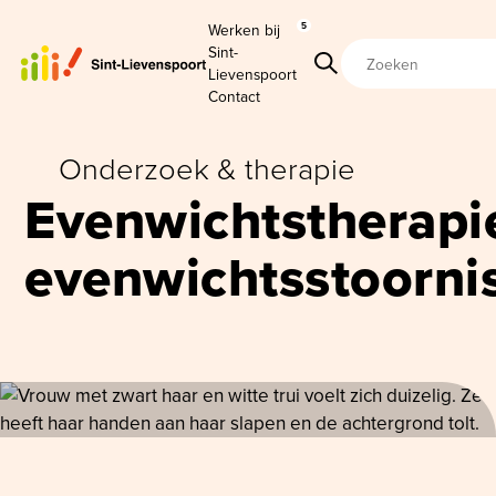
Werken bij
5
Sint-Lievenspoort
Sint-
Zoeken
Zoekterm
Lievenspoort
Contact
Onderzoek & therapie
Evenwichtstherapie
evenwichtsstoorni